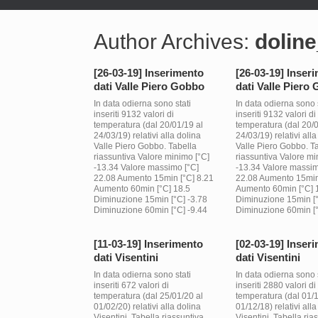
Author Archives:
dolin
[26-03-19] Inserimento
[26-03-19] Inser
dati Valle Piero Gobbo
dati Valle Piero
In data odierna sono stati
In data odierna sono s
inseriti 9132 valori di
inseriti 9132 valori di
temperatura (dal 20/01/19 al
temperatura (dal 20/0
24/03/19) relativi alla dolina
24/03/19) relativi alla
Valle Piero Gobbo. Tabella
Valle Piero Gobbo. T
riassuntiva Valore minimo [°C]
riassuntiva Valore mi
-13.34 Valore massimo [°C]
-13.34 Valore massim
22.08 Aumento 15min [°C] 8.21
22.08 Aumento 15min
Aumento 60min [°C] 18.5
Aumento 60min [°C] 
Diminuzione 15min [°C] -3.78
Diminuzione 15min [°
Diminuzione 60min [°C] -9.44
Diminuzione 60min [°
[11-03-19] Inserimento
[02-03-19] Inser
dati Visentini
dati Visentini
In data odierna sono stati
In data odierna sono s
inseriti 672 valori di
inseriti 2880 valori di
temperatura (dal 25/01/20 al
temperatura (dal 01/1
01/02/20) relativi alla dolina
01/12/18) relativi alla
Visentini. Tabella riassuntiva
Visentini. Tabella ria