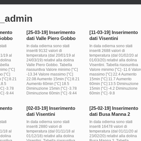
e_admin
imento
[25-03-19] Inserimento
[11-03-19] Inserimento
 Gobbo
dati Valle Piero Gobbo
dati Visentini
tati
In data odierna sono stati
In data odierna sono stati
inseriti 9132 valori di
inseriti 2688 valori di
1/19 al
temperatura (dal 20/01/19 al
temperatura (dal 01/02/20 al
 dolina
24/03/19) relativi alla dolina
01/03/20) relativi alla dolina
abella
Valle Piero Gobbo. Tabella
Visentini. Tabella riassuntiva
nimo [°C]
riassuntiva Valore minimo [°C]
Valore minimo [°C] -11.6 Valor
o [°C]
-13.34 Valore massimo [°C]
massimo [°C] 22.4 Aumento
 [°C] 8.21
22.08 Aumento 15min [°C] 8.21
15min [°C] 11.7 Aumento
18.5
Aumento 60min [°C] 18.5
60min [°C] 13.5 Diminuzione
C] -3.78
Diminuzione 15min [°C] -3.78
15min [°C] -4.2 Diminuzione
C] -9.44
Diminuzione 60min [°C] -9.44
60min [°C] -9.8
imento
[02-03-19] Inserimento
[25-02-19] Inserimento
dati Visentini
dati Busa Manna 2
tati
In data odierna sono stati
In data odierna sono stati
inseriti 2880 valori di
inseriti 16478 valori di
1/18 al
temperatura (dal 01/11/18 al
temperatura (dal 01/11/20 al
 dolina
01/12/18) relativi alla dolina
23/02/20) relativi alla dolina
ssuntiva
Visentini. Tabella riassuntiva
Busa Manna 2. Tabella