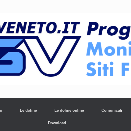
ni
Le doline
Le doline online
Comunicati
Download