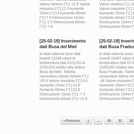
Valore minimo [°C] -11.6 Valore
Valore minimo [°C] -
massimo [°C] 11.3 Aumento
Valore massimo [°C] 
15min [°C] 4 Aumento 60min
Aumento 15min [°C] 
[°C] 7.9 Diminuzione 15min
Aumento 60min [°C] 
[°C] -2.5 Diminuzione 60min
Diminuzione 15min [°
[°C] -7.8
Diminuzione 60min [°
[25-02-19] Inserimento
[25-02-19] Inser
dati Busa del Miel
dati Busa Fradu
In data odierna sono stati
In data odierna sono s
inseriti 13248 valori di
inseriti 16487 valori d
temperatura (dal 01/11/20 al
temperatura (dal 01/1
31/01/20) relativi alla dolina
23/02/20) relativi alla
Busa del Miel. Tabella
Busa Fradusta. Tabel
riassuntiva Valore minimo [°C]
riassuntiva Valore mi
-45.4 Valore massimo [°C] 6.6
-48 Valore massimo [
Aumento 15min [°C] 13.9
Aumento 15min [°C] 
Aumento 60min [°C] 22.9
Aumento 60min [°C] 
Diminuzione 15min [°C] -7.4
Diminuzione 15min [°
Diminuzione 60min [°C] -15.8
Diminuzione 60min [°
Post navigation
« Previous
1
…
50
51
52