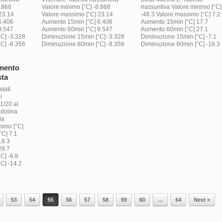
8.868
Valore minimo [°C] -8.868
riassuntiva Valore minimo [°C]
23.14
Valore massimo [°C] 23.14
-48.3 Valore massimo [°C] 7.2
6.406
Aumento 15min [°C] 6.406
Aumento 15min [°C] 17.7
9.547
Aumento 60min [°C] 9.547
Aumento 60min [°C] 27.1
C] -3.328
Diminuzione 15min [°C] -3.328
Diminuzione 15min [°C] -7.1
C] -8.356
Diminuzione 60min [°C] -8.356
Diminuzione 60min [°C] -16.3
imento
sta
tati
i
1/20 al
 dolina
la
nimo [°C]
°C] 7.1
18.3
28.7
C] -6.8
C] -14.2
53
54
55
56
57
58
59
60
…
64
Next »