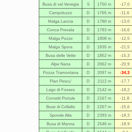
Busa di val Venegia
S
1750 m
-17,0
Campoluzzo
D
1765 m
-11,6
Malga Lancia
D
1780 m
-13,0
Conca Prevala
D
1783 m
-16,6
Malga Pozze
D
1808 m
-12,5
Malga Spora
D
1835 m
-21,5
Busa delle Vette
D
1852 m
-15,3
Alpe Nana
D
2062 m
-20,9
Pozza Tramontana
D
2097 m
-34,3
Pian Pescu'
D
2112 m
-17,7
Lago di Fosses
D
2142 m
-18,2
Cornetti Portule
D
2167 m
-11,8
Buse di Collalto
D
2267 m
-15,6
Sponde Alte
D
2393 m
-18,3
Busa di Manna
D
2546 m
-18,9