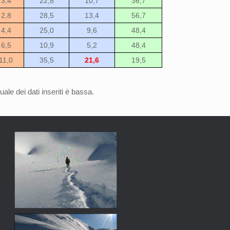
3,4
22,8
10,7
36,7
2,8
28,5
13,4
56,7
4,4
25,0
9,6
48,4
6,5
10,9
5,2
48,4
11,0
35,5
21,6
19,5
ale dei dati inseriti è bassa.