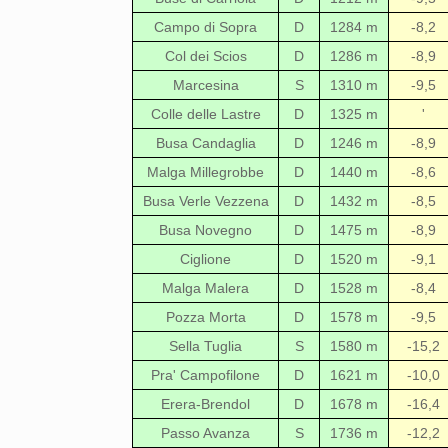
Campo di Sopra
D
1284 m
-8,2
Col dei Scios
D
1286 m
-8,9
Marcesina
S
1310 m
-9,5
Colle delle Lastre
D
1325 m
'
Busa Candaglia
D
1246 m
-8,9
Malga Millegrobbe
D
1440 m
-8,6
Busa Verle Vezzena
D
1432 m
-8,5
Busa Novegno
D
1475 m
-8,9
Ciglione
D
1520 m
-9,1
Malga Malera
D
1528 m
-8,4
Pozza Morta
D
1578 m
-9,5
Sella Tuglia
S
1580 m
-15,2
Pra' Campofilone
D
1621 m
-10,0
Erera-Brendol
D
1678 m
-16,4
Passo Avanza
S
1736 m
-12,2