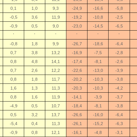
0,1
1,0
9,3
-24,9
-16,6
-5,8
-0,5
3,6
11,9
-19,2
-10,8
-2,5
-0,9
0,5
9,0
-23,0
-14,5
-6,5
'
'
'
'
'
'
-0,8
1,8
9,9
-26,7
-18,6
-6,4
0,7
3,8
13,2
-16,9
-7,5
-2,8
0,8
4,8
14,1
-17,4
-8,1
-2,6
0,7
2,6
12,2
-22,6
-13,0
-3,9
0,8
1,8
11,7
-20,2
-10,3
-3,8
1,6
1,3
11,3
-20,3
-10,3
-4,2
0,8
1,6
11,9
-14,1
-3,9
-3,7
-4,9
0,5
10,7
-18,4
-8,1
-3,8
0,5
3,2
13,7
-26,6
-16,0
-6,4
-5,4
0,4
11,3
-26,1
-15,2
-6,3
-0,9
0,8
12,1
-16,1
-4,8
-3,1