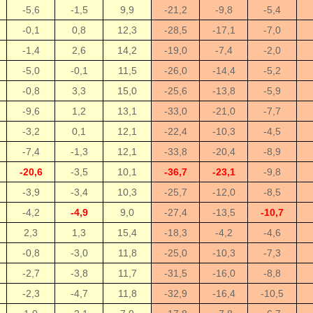
-5,6
-1,5
9,9
-21,2
-9,8
-5,4
-0,1
0,8
12,3
-28,5
-17,1
-7,0
-1,4
2,6
14,2
-19,0
-7,4
-2,0
-5,0
-0,1
11,5
-26,0
-14,4
-5,2
-0,8
3,3
15,0
-25,6
-13,8
-5,9
-9,6
1,2
13,1
-33,0
-21,0
-7,7
-3,2
0,1
12,1
-22,4
-10,3
-4,5
-7,4
-1,3
12,1
-33,8
-20,4
-8,9
-20,6
-3,5
10,1
-36,7
-23,1
-9,8
-3,9
-3,4
10,3
-25,7
-12,0
-8,5
-4,2
-4,9
9,0
-27,4
-13,5
-10,7
2,3
1,3
15,4
-18,3
-4,2
-4,6
-0,8
-3,0
11,8
-25,0
-10,3
-7,3
-2,7
-3,8
11,7
-31,5
-16,0
-8,8
-2,3
-4,7
11,8
-32,9
-16,4
-10,5