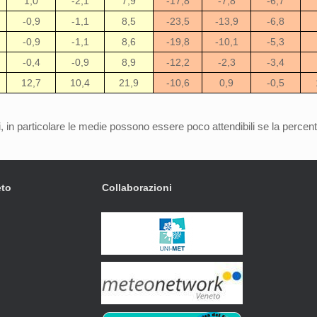
1,0
-2,1
7,9
-17,8
-7,8
-6,7
-0,9
-1,1
8,5
-23,5
-13,9
-6,8
-0,9
-1,1
8,6
-19,8
-10,1
-5,3
-0,4
-0,9
8,9
-12,2
-2,3
-3,4
12,7
10,4
21,9
-10,6
0,9
-0,5
i, in particolare le medie possono essere poco attendibili se la percentu
eto
Collaborazioni