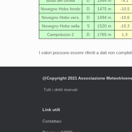
Busa del Grolla
D
1544 m
-9,1
Novegno Hobo fondo
D
1475 m
-10,5
Novegno Hobo vers.
D
1494 m
-10,6
Novegno Hobo sella
S
1520 m
-10,3
Campoluzzo 2
D
1765 m
1,3
I valori possono essere riferiti a dati non complet
@Copyright 2021 Associazione Meteotriven
Tutti i diritti riservati
Link utili
Contattaci