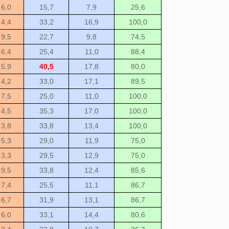
6,0
15,7
7,9
25,6
4,4
33,2
16,9
100,0
9,5
22,7
9,8
74,5
6,4
25,4
11,0
88,4
5,9
40,5
17,8
80,0
4,2
33,0
17,1
89,5
7,5
25,0
11,0
100,0
4,5
35,3
17,0
100,0
3,8
33,8
13,4
100,0
5,3
29,0
11,9
75,0
3,3
29,5
12,9
75,0
9,5
33,8
12,4
85,6
7,4
25,5
11,1
86,7
6,7
31,9
13,1
86,7
6,0
33,1
14,4
80,6