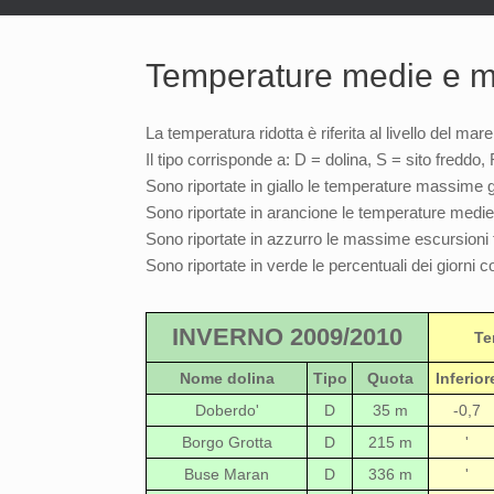
Temperature medie e ma
La temperatura ridotta è riferita al livello del ma
Il tipo corrisponde a: D = dolina, S = sito fredd
Sono riportate in giallo le temperature massime gi
Sono riportate in arancione le temperature medie g
Sono riportate in azzurro le massime escursioni t
Sono riportate in verde le percentuali dei giorni co
INVERNO 2009/2010
Te
Nome dolina
Tipo
Quota
Inferior
Doberdo'
D
35 m
-0,7
Borgo Grotta
D
215 m
'
Buse Maran
D
336 m
'