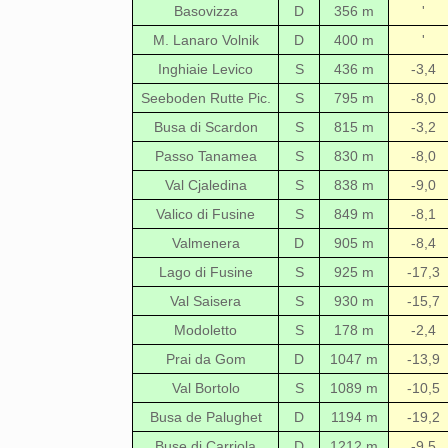
Basovizza
D
356 m
'
M. Lanaro Volnik
D
400 m
'
Inghiaie Levico
S
436 m
-3,4
Seeboden Rutte Pic.
S
795 m
-8,0
Busa di Scardon
S
815 m
-3,2
Passo Tanamea
S
830 m
-8,0
Val Cjaledina
S
838 m
-9,0
Valico di Fusine
S
849 m
-8,1
Valmenera
D
905 m
-8,4
Lago di Fusine
S
925 m
-17,3
Val Saisera
S
930 m
-15,7
Modoletto
S
178 m
-2,4
Prai da Gom
D
1047 m
-13,9
Val Bortolo
S
1089 m
-10,5
Busa de Palughet
D
1194 m
-19,2
Buse di Carriola
D
1212 m
-9,5