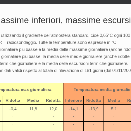
ssime inferiori, massime escursi
re utilizzando il gradiente dell’atmosfera standard, cioè 0,65°C ogni 100
o, R = radiosondaggio. Tutte le temperature sono espresse in °C.
ornaliere più basse e la media delle massime giornaliere (anche ridott
iornaliere più basse, la media delle medie giornaliere (anche ridotte a
ermiche giornaliere e la media delle escursioni termiche giornaliere.
n dati validi rispetto al totale di rilevazione di 181 giorni (dal 01/11/20
mperatura max giornaliera
Temperatura media giornalie
e
Ridotta
Media
Ridotta
Inferiore
Ridotta
Media
R
-0,4
11,8
12,0
-14,1
-13,9
5,1
'
'
'
'
'
'
'
'
'
'
'
'