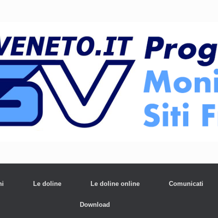
ni
Le doline
Le doline online
Comunicati
Download