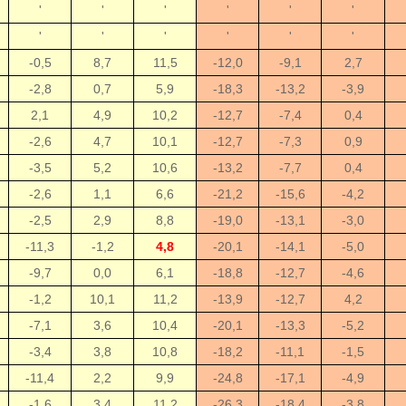
'
'
'
'
'
'
'
'
'
'
'
'
-0,5
8,7
11,5
-12,0
-9,1
2,7
-2,8
0,7
5,9
-18,3
-13,2
-3,9
2,1
4,9
10,2
-12,7
-7,4
0,4
-2,6
4,7
10,1
-12,7
-7,3
0,9
-3,5
5,2
10,6
-13,2
-7,7
0,4
-2,6
1,1
6,6
-21,2
-15,6
-4,2
-2,5
2,9
8,8
-19,0
-13,1
-3,0
-11,3
-1,2
4,8
-20,1
-14,1
-5,0
-9,7
0,0
6,1
-18,8
-12,7
-4,6
-1,2
10,1
11,2
-13,9
-12,7
4,2
-7,1
3,6
10,4
-20,1
-13,3
-5,2
-3,4
3,8
10,8
-18,2
-11,1
-1,5
-11,4
2,2
9,9
-24,8
-17,1
-4,9
-1,6
3,4
11,2
-26,3
-18,4
-3,8