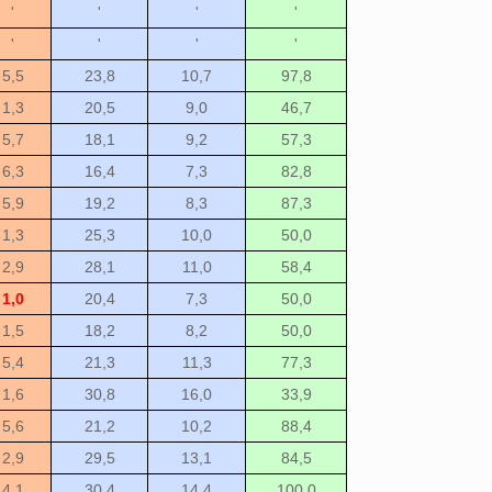
'
'
'
'
'
'
'
'
5,5
23,8
10,7
97,8
1,3
20,5
9,0
46,7
5,7
18,1
9,2
57,3
6,3
16,4
7,3
82,8
5,9
19,2
8,3
87,3
1,3
25,3
10,0
50,0
2,9
28,1
11,0
58,4
1,0
20,4
7,3
50,0
1,5
18,2
8,2
50,0
5,4
21,3
11,3
77,3
1,6
30,8
16,0
33,9
5,6
21,2
10,2
88,4
2,9
29,5
13,1
84,5
4,1
30,4
14,4
100,0