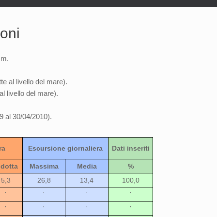
oni
 m.
e al livello del mare).
l livello del mare).
09 al 30/04/2010).
ra
Escursione giornaliera
Dati inseriti
idotta
Massima
Media
%
5,3
26,8
13,4
100,0
'
'
'
'
'
'
'
'