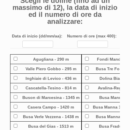
Scegli le doline (fino ad un
massimo di 12), la data di inizio
ed il numero di ore da
analizzare:
Data di inizio (dd/mm/aa):
Numero di ore (max 400):
Agugliana - 290 m
Fondi Mandriolo
Valle Piero Gobbo - 295 m
Busa Tre Fontane
Inghiaie di Levico - 436 m
Dolina Bianca 
Cascatella-Tesino - 814 m
Avalina-Regnalt
Buson di Marcesina - 1345 m
Busa Manna 2 -
Casera Campo - 1420 m
Busa Manna 1 fond
Busa Verle Vezzena - 1438 m
Busa Manna sella
Busa del Gias - 1513 m
Busa Fradusta 