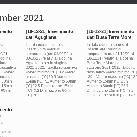
mber 2021
imento
[18-12-21] Inserimento
[18-12-21] Inserimento
dati Agugliana
dati Busa Terre More
tati
In data odierna sono stati
In data odierna sono stati
inseriti 7429 valori di
inseriti 6841 valori di
0/21 al
temperatura (dal 08/09/21 al
temperatura (dal 31/10/21 al
 dolina
30/10/21) relativi alla dolina
18/12/21) relativi alla dolina
gione
Agugliana per la stagione
Busa Terre More per la
iassuntiva
2021-2022. Tabella riassuntiva
stagione 2021-2022. Tabella
.5 Valore
Valore minimo [°C] -3.2 Valore
riassuntiva Valore minimo [°C]
umento
massimo [°C] 30.5 Aumento
-30.1 Valore massimo [°C] 12.
o 60min
15min [°C] 7.1 Aumento 60min
Aumento 15min [°C] 15.9
e 15min
[°C] 12.5 Diminuzione 15min
Aumento 60min [°C] 23.7
e 60min
[°C] -3.2 Diminuzione 60min
Diminuzione 15min [°C] -8.2
[°C] -9.1
Diminuzione 60min [°C] -14.5
imento
o
tati
1/20 al
 dolina