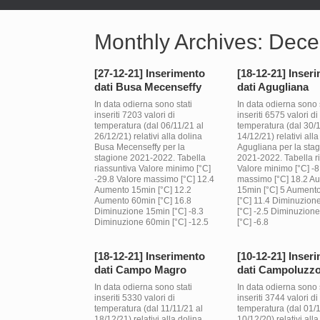
Monthly Archives:
Dece
[27-12-21] Inserimento
[18-12-21] Inser
dati Busa Mecenseffy
dati Agugliana
In data odierna sono stati
In data odierna sono s
inseriti 7203 valori di
inseriti 6575 valori di
temperatura (dal 06/11/21 al
temperatura (dal 30/1
26/12/21) relativi alla dolina
14/12/21) relativi alla
Busa Mecenseffy per la
Agugliana per la sta
stagione 2021-2022. Tabella
2021-2022. Tabella r
riassuntiva Valore minimo [°C]
Valore minimo [°C] -8
-29.8 Valore massimo [°C] 12.4
massimo [°C] 18.2 A
Aumento 15min [°C] 12.2
15min [°C] 5 Aument
Aumento 60min [°C] 16.8
[°C] 11.4 Diminuzion
Diminuzione 15min [°C] -8.3
[°C] -2.5 Diminuzion
Diminuzione 60min [°C] -12.5
[°C] -6.8
[18-12-21] Inserimento
[10-12-21] Inser
dati Campo Magro
dati Campoluzz
In data odierna sono stati
In data odierna sono s
inseriti 5330 valori di
inseriti 3744 valori di
temperatura (dal 11/11/21 al
temperatura (dal 01/1
18/12/21) relativi alla dolina
10/12/20) relativi alla