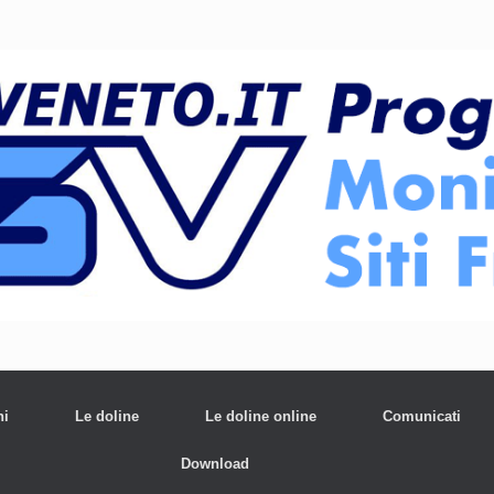
ni
Le doline
Le doline online
Comunicati
Download