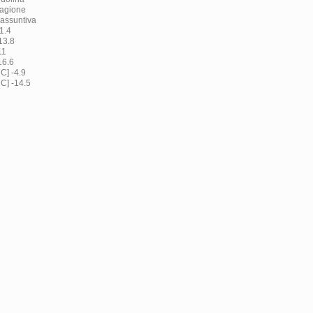
tagione
iassuntiva
1.4
13.8
11
16.6
C] -4.9
C] -14.5