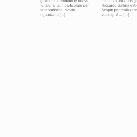
grafica e soprattutto le nuove
effettuato dai Consigl
funzionalità in particolare per
Riccardo Gallina e A
la reportistica. Novità
Scapin per realizzar
riguardano […]
veste grafica […]