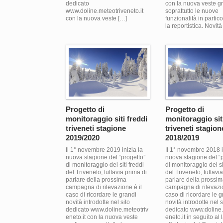
dedicato
con la nuova veste gr
www.doline.meteotriveneto.it
soprattutto le nuove
con la nuova veste […]
funzionalità in partic
la reportistica. Novità
Progetto di
Progetto di
monitoraggio siti freddi
monitoraggio sit
triveneti stagione
triveneti stagion
2019/2020
2018/2019
Il 1° novembre 2019 inizia la
Il 1° novembre 2018 i
nuova stagione del “progetto”
nuova stagione del “p
di monitoraggio dei siti freddi
di monitoraggio dei si
del Triveneto, tuttavia prima di
del Triveneto, tuttavi
parlare della prossima
parlare della prossi
campagna di rilevazione è il
campagna di rilevazio
caso di ricordare le grandi
caso di ricordare le g
novità introdotte nel sito
novità introdotte nel s
dedicato www.doline.meteotriv
dedicato www.doline.
eneto.it con la nuova veste
eneto.it in seguito al 