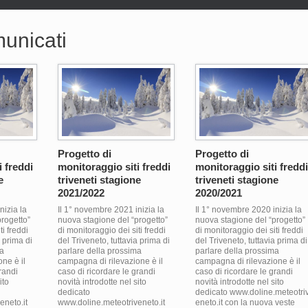
unicati
Progetto di
Progetto di
i freddi
monitoraggio siti freddi
monitoraggio siti freddi
e
triveneti stagione
triveneti stagione
2021/2022
2020/2021
nizia la
Il 1° novembre 2021 inizia la
Il 1° novembre 2020 inizia la
rogetto”
nuova stagione del “progetto”
nuova stagione del “progetto”
ti freddi
di monitoraggio dei siti freddi
di monitoraggio dei siti freddi
a prima di
del Triveneto, tuttavia prima di
del Triveneto, tuttavia prima di
ma
parlare della prossima
parlare della prossima
ne è il
campagna di rilevazione è il
campagna di rilevazione è il
randi
caso di ricordare le grandi
caso di ricordare le grandi
ito
novità introdotte nel sito
novità introdotte nel sito
dedicato
dedicato www.doline.meteotri
eneto.it
www.doline.meteotriveneto.it
eneto.it con la nuova veste