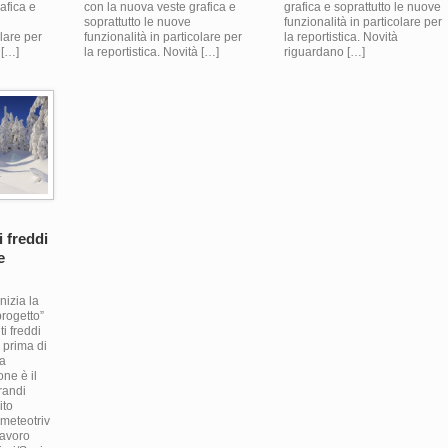
afica e
con la nuova veste grafica e
grafica e soprattutto le nuove
soprattutto le nuove
funzionalità in particolare per
olare per
funzionalità in particolare per
la reportistica. Novità
 […]
la reportistica. Novità […]
riguardano […]
i freddi
e
nizia la
rogetto”
ti freddi
a prima di
ma
ne è il
randi
ito
meteotriv
lavoro