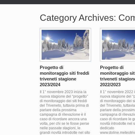
Category Archives:
Com
Progetto di
Progetto di
monitoraggio siti freddi
monitoraggio sit
triveneti stagione
triveneti stagion
2023/2024
2022/2023
Il 1° novembre 2023 inizia la
Il 1° novembre 2022 i
nuova stagione del “progetto”
nuova stagione del “p
di monitoraggio dei siti freddi
di monitoraggio dei si
del Triveneto, tuttavia prima di
del Triveneto, tuttavi
parlare della prossima
parlare della prossi
campagna di rilevazione è il
campagna di rilevazio
caso di ricordare ancora una
caso di ricordare le g
volta, per chi se le fosse perse
novità introdotte nel s
nelle passate stagioni, le
dedicato
grandi novità introdotte nel sito
www.doline.meteotriv