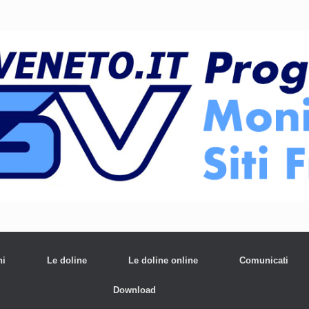
ni
Le doline
Le doline online
Comunicati
Download