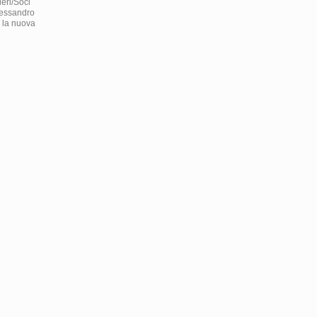
ieri/Soci
lessandro
e la nuova